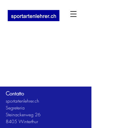
Contatto
sportartenlehrer.ch
Segreteria
Steinackerweg 26
8405 Winterthur​