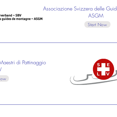
Associazione Svizzera delle Gui
ASGM
Start Now
aestri di Pattinaggio
V
Now