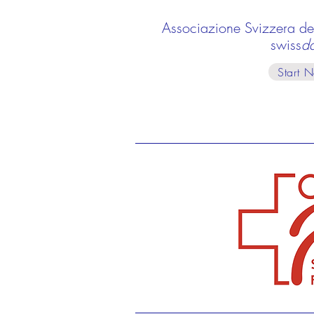
Associazione Svizzera deg
swiss
d
Start 