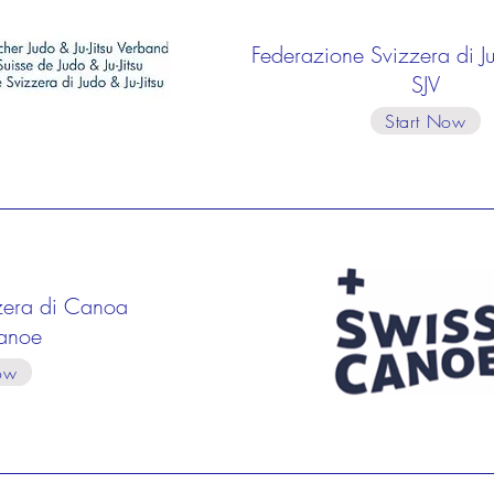
Federazione Svizzera di Jud
SJV
Start Now
zera di Canoa
anoe
ow