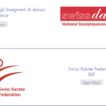
li Insegnanti di danza
ance
Now
Swiss Karate Feder
SKF
Start Now