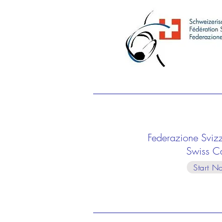
Federazione Sviz
Swiss C
Start N